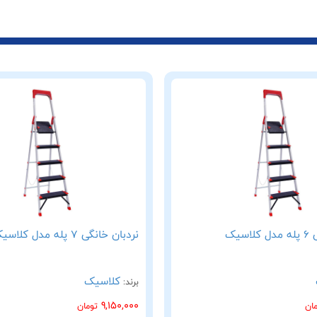
سیک
نردبان خانگی 7 پله مدل کلاسیک
کلاسیک
برند:
9,150,000
مان
تومان