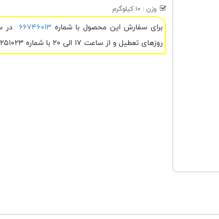
وزن : 10 کیلوگرم
برای سفارش این محصول با شماره
66746013
روزهای تعطیل و از ساعت 17 الی 20 با شماره 09122251023 تماس بگیرید .