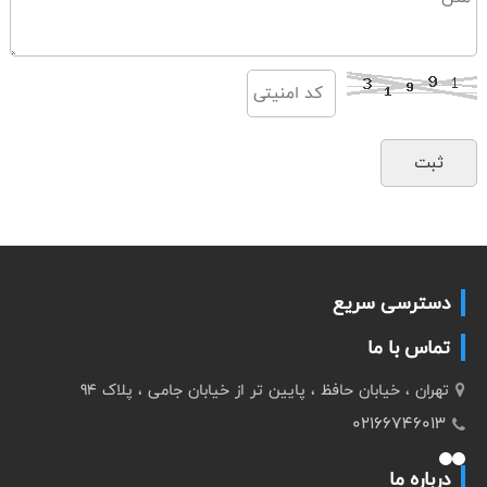
دسترسی سریع
تماس با ما
تهران ، خیابان حافظ ، پایین تر از خیابان جامی ، پلاک 94
02166746013
درباره ما