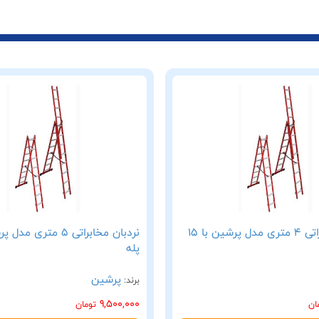
نردبان مخابراتی 4 متری مدل پرشین با 15
پله
پرشین
برند:
9,500,000
ان
تومان