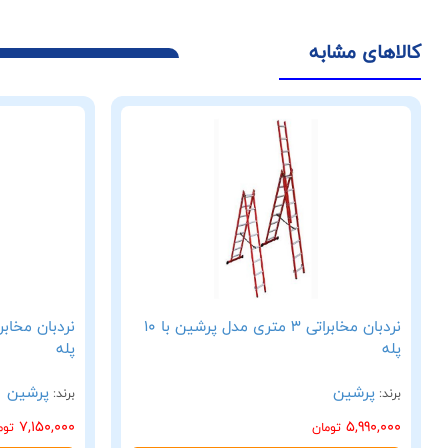
کالاهای مشابه
نردبان مخابراتی 3 متری مدل پرشین با 10
پله
پله
پرشین
پرشین
برند:
برند:
7,150,000
5,990,000
تومان
توم