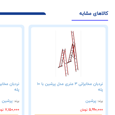
کالاهای مشابه
نردبان مخابراتی 3 متری مدل پرشین با 10
پله
پله
پرشین
پرشین
برند:
برند:
7,150,000
5,990,000
تومان
توم