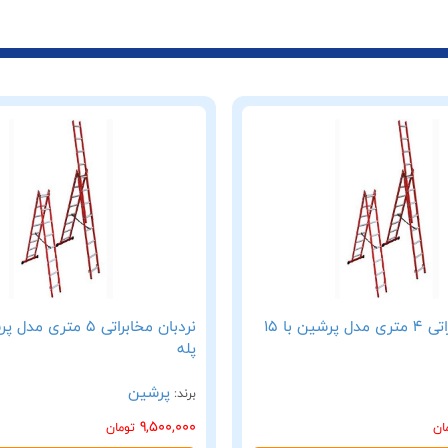
نردبان مخابراتی 4 متری مدل پرشین با 15
پله
پرشین
برند:
9,500,000
ان
تومان