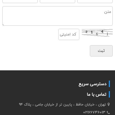
دسترسی سریع
تماس با ما
تهران ، خیابان حافظ ، پایین تر از خیابان جامی ، پلاک 94
02166746013