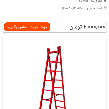
ابعاد پله : 25×25
ابعاد قوطی : (50×30)(40×30)
2,800,000 تومان
جهت خرید ، تماس بگیرید