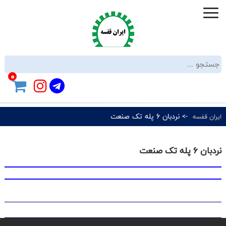
0
-> نردبان 6 پله تک صنعت
ایران قفسه
نردبان 6 پله تک صنعت