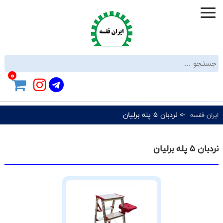
0
-> نردبان 5 پله برلیان
ایران قفسه
نردبان 5 پله برلیان