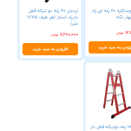
نردبان چندکاره 20 پله ای راد
نردبان 20 پله دو تیکه قفل
هار تکه
دارراد استار (هر طرف 2/75
متر)
12,
تومان
11,200,000
تومان
زودن به سبد خرید
افزودن به سبد خرید
نردبان 18 پله دوتیکه قفل دار