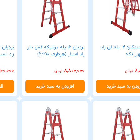
نردبان چندکاره 12 پله ای راد
نردبان 16 پله دوتیکه قفل دار
ار تکه
راد استار (هرطرف 2/25)
راد استار 
900,000
8,800,000
8,
تومان
تومان
ودن به سبد خرید
افزودن به سبد خرید
اف