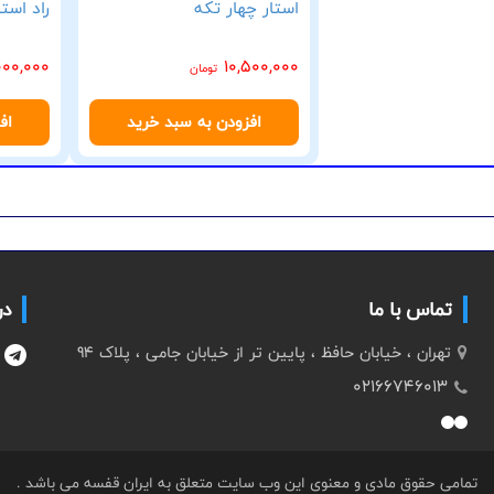
استار چهار تکه
راد استار 
000,000
10,500,000
تومان
افزودن به سبد خرید
اف
تماس با ما
در
تهران ، خیابان حافظ ، پایین تر از خیابان جامی ، پلاک 94
02166746013
تمامی حقوق مادی و معنوی این وب سایت متعلق به ایران قفسه می باشد .