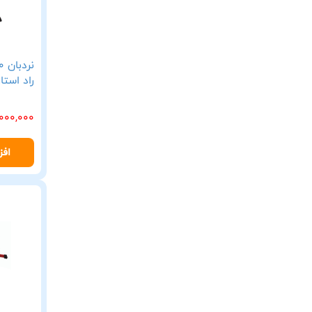
راد استار (
,000,000
افز