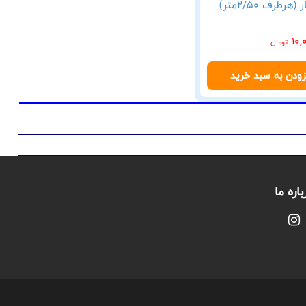
(هرطرف 2/50متر)
10,
تومان
زودن به سبد خرید
باره ما