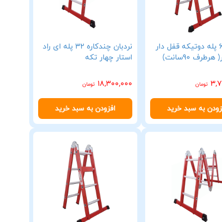
نردبان 6 پله دوتیکه قفل دار
نردبان چندکاره 32 پله ای راد
هرطرف 90سانت)
استار چهار تکه
18,300,000
3,7
تومان
تومان
زودن به سبد خرید
افزودن به سبد خرید