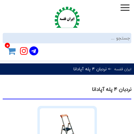
0
-> نردبان 4 پله آپادانا
ایران قفسه
نردبان 4 پله آپادانا