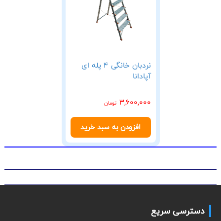
نردبان خانگی 4 پله ای
آپادانا
3,600,000
تومان
افزودن به سبد خرید
دسترسی سریع